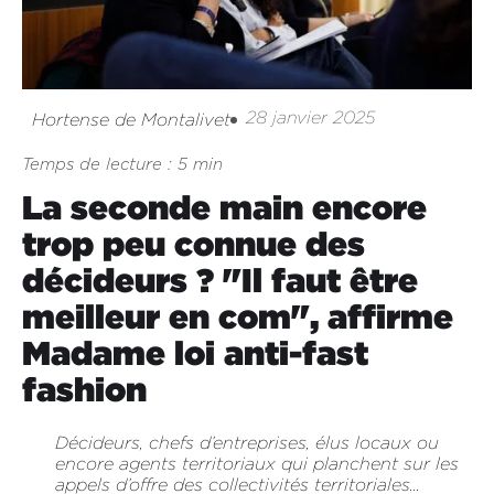
28 janvier 2025
Hortense de Montalivet
Temps de lecture : 5 min
La seconde main encore
trop peu connue des
décideurs ? "Il faut être
meilleur en com", affirme
Madame loi anti-fast
fashion
Décideurs, chefs d’entreprises, élus locaux ou
encore agents territoriaux qui planchent sur les
appels d’offre des collectivités territoriales…