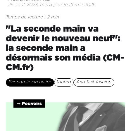
25 août 2023, mis à jour le 21 mai 2026
Temps de lecture : 2 min
"La seconde main va
devenir le nouveau neuf":
la seconde main a
désormais son média (CM-
CM.fr)
Economie circulaire
Vinted
Anti fast fashion
➞ Pouvoirs