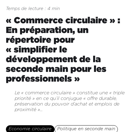
Temps de lecture : 4 min
« Commerce circulaire » :
En préparation, un
répertoire pour
« simplifier le
développement de la
seconde main pour les
professionnels »
Le « commerce circulaire » constitue une « triple
priorité » en ce qu’il conjugue « offre durable,
préservation du pouvoir d’achat et emplois de
proximité »...
Economie circulaire
Politique en seconde main