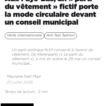
du vêtement » fictif porte
la mode circulaire devant
un conseil municipal
Veille internationale
Anti fast fashion
Un parti politique fictif consacré à l’avenir du
vêtement, De Klerenpartij (« Le parti du
vêtement »), a mis en scène le 29 mai un conseil
municipal...
Maurane Nait Mazi
20 juillet 2026
Temps de lecture : 2 min