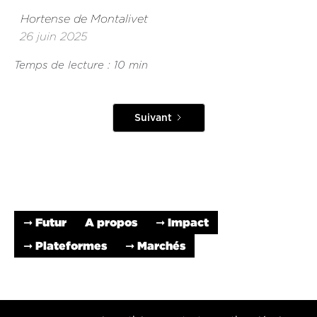
Hortense de Montalivet
26 juin 2025
Temps de lecture : 10 min
Suivant
➞ Futur
A propos
➞ Impact
➞ Plateformes
➞ Marchés