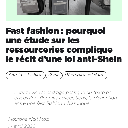
Fast fashion : pourquoi
une étude sur les
ressourceries complique
le récit d’une loi anti-Shein
Anti fast fashion
Shein
Réemploi solidaire
L’étude vise le cadrage politique du texte en
discussion. Pour les associations, la distinction
entre une fast fashion « historique »
Maurane Nait Mazi
14 avril 2026