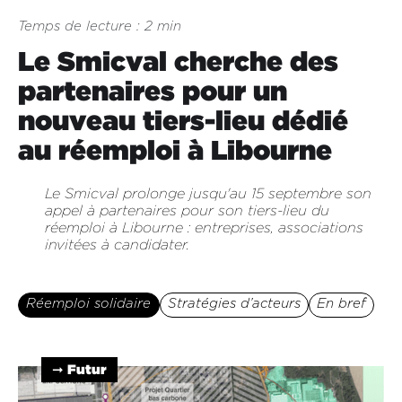
Temps de lecture : 2 min
Le Smicval cherche des
partenaires pour un
nouveau tiers-lieu dédié
au réemploi à Libourne
Le Smicval prolonge jusqu'au 15 septembre son
appel à partenaires pour son tiers-lieu du
réemploi à Libourne : entreprises, associations
invitées à candidater.
Réemploi solidaire
Stratégies d’acteurs
En bref
➞ Futur