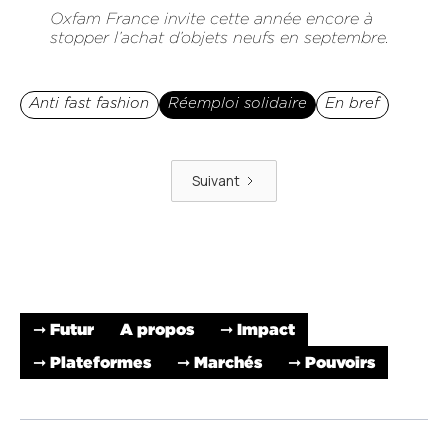
Oxfam France invite cette année encore à
stopper l’achat d’objets neufs en septembre.
Anti fast fashion
Réemploi solidaire
En bref
Suivant
➞ Futur
A propos
➞ Impact
➞ Plateformes
➞ Marchés
➞ Pouvoirs