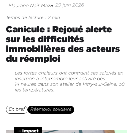
29 juin 2026
Maurane Nait Mazi
Temps de lecture : 2 min
Canicule : Rejoué alerte
sur les difficultés
immobilières des acteurs
du réemploi
Les fortes chaleurs ont contraint ses salariés en
insertion à interrompre leur activité dès
14 heures dans son atelier de Vitry-sur-Seine, où
les températures..
En bref
Réemploi solidaire
➞ Impact