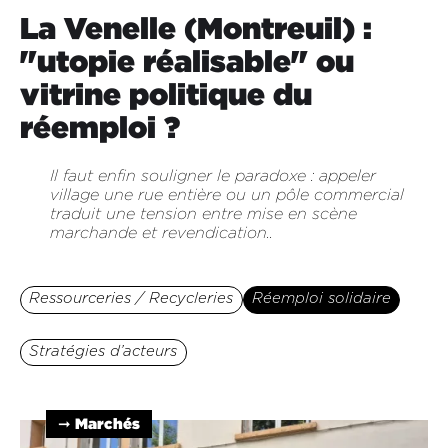
La Venelle (Montreuil) :
"utopie réalisable" ou
vitrine politique du
réemploi ?
Il faut enfin souligner le paradoxe : appeler
village une rue entière ou un pôle commercial
traduit une tension entre mise en scène
marchande et revendication..
Ressourceries / Recycleries
Réemploi solidaire
Stratégies d’acteurs
➞ Marchés