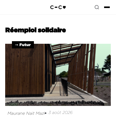
Réemploi solidaire
➞ Futur
3 août 2026
Maurane Nait Mazi