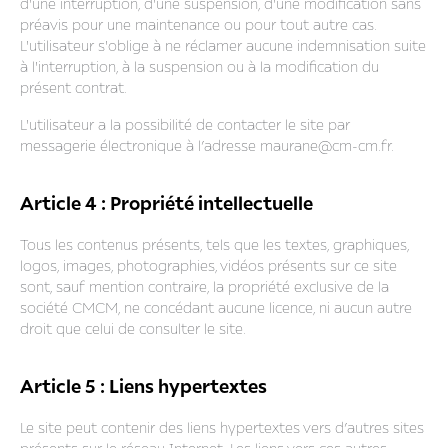
d'une interruption, d'une suspension, d'une modification sans
préavis pour une maintenance ou pour tout autre cas.
L'utilisateur s'oblige à ne réclamer aucune indemnisation suite
à l'interruption, à la suspension ou à la modification du
présent contrat.
L'utilisateur a la possibilité de contacter le site par
messagerie électronique à l’adresse maurane@cm-cm.fr.
Article 4 : Propriété intellectuelle
Tous les contenus présents, tels que les textes, graphiques,
logos, images, photographies, vidéos présents sur ce site
sont, sauf mention contraire, la propriété exclusive de la
société CMCM, ne concédant aucune licence, ni aucun autre
droit que celui de consulter le site.
Article 5 : Liens hypertextes
Le site peut contenir des liens hypertextes vers d’autres sites