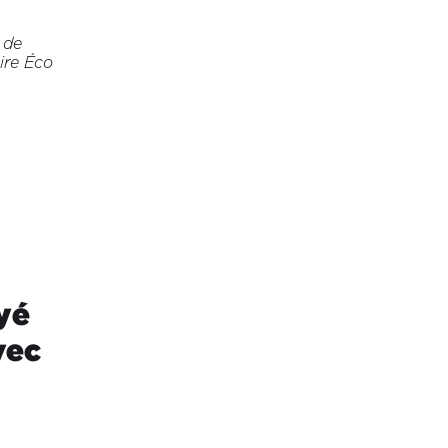
 de
ire Éco
yé
vec