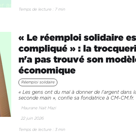
Temps de lecture : 7 min
« Le réemploi solidaire es
compliqué » : la trocquer
n'a pas trouvé son modèl
économique
Réemploi solidaire
« Les gens ont du mal à donner de l'argent dans l
seconde main », confie sa fondatrice à CM-CM.fr.
Maurane Nait Mazi
22 juin 2026
Temps de lecture : 3 min