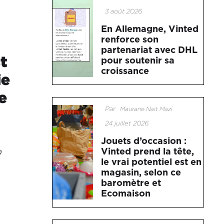
3 août 2026
En Allemagne, Vinted
renforce son
partenariat avec DHL
t
pour soutenir sa
croissance
ie
e
Par
Maurane Nait Mazi
24 juillet 2026
Jouets d’occasion :
Vinted prend la tête,
a
le vrai potentiel est en
magasin, selon ce
baromètre et
Ecomaison