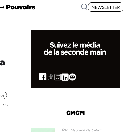
➞ Pouvoirs
NEWSLETTER
ra
que
e ou
CMCM
Par
Maurane Nait Mazi