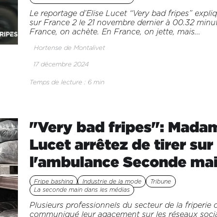
Le reportage d’Elise Lucet “Very bad fripes” expliq
sur France 2 le 21 novembre dernier à 00.32 minu
France, on achète. En France, on jette, mais...
Hortense de Montalivet
17 décembre 2024
Temps de lecture : 6 min
"Very bad fripes": Mada
Lucet arrêtez de tirer sur
l'ambulance Seconde ma
Fripe bashing
Industrie de la mode
Tribune
La seconde main dans les médias
Plusieurs professionnels du secteur de la friperie 
communiqué leur agacement sur les réseaux socia