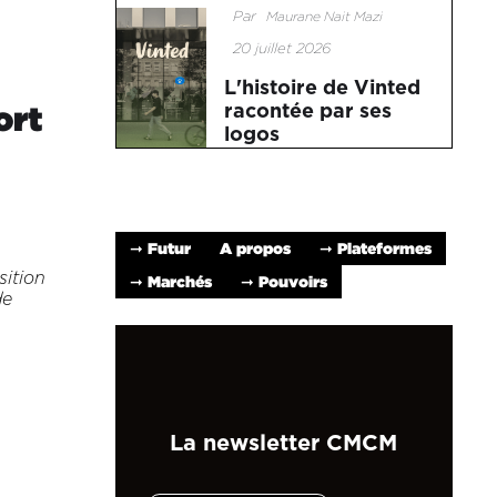
Par
Maurane Nait Mazi
20 juillet 2026
L'histoire de Vinted
ort
racontée par ses
logos
➞ Futur
A propos
➞ Plateformes
sition
➞ Marchés
➞ Pouvoirs
de
La newsletter CMCM