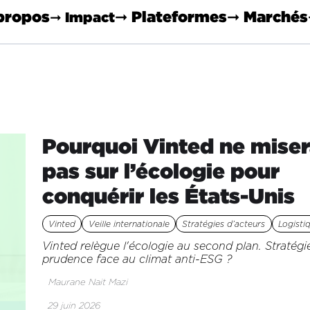
propos
➞ Plateformes
➞ Marchés
➞ Impact
Pourquoi Vinted ne mise
pas sur l’écologie pour
conquérir les États-Unis
Vinted
Veille internationale
Stratégies d’acteurs
Logisti
Vinted relègue l'écologie au second plan. Stratégi
prudence face au climat anti-ESG ?
Maurane Nait Mazi
29 juin 2026