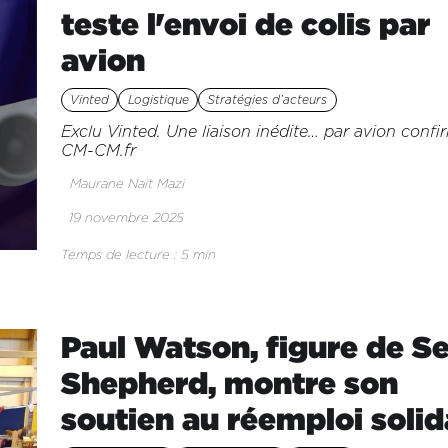
teste l'envoi de colis par
avion
Vinted
Logistique
Stratégies d’acteurs
Exclu Vinted. Une liaison inédite… par avion confi
CM-CM.fr
Maurane Nait Mazi
19 novembre 2025
Temps de lecture : 5 min
Paul Watson, figure de S
Shepherd, montre son
soutien au réemploi solid