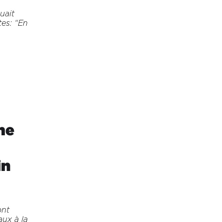
uait
tes: “En
me
in
ont
ux à la