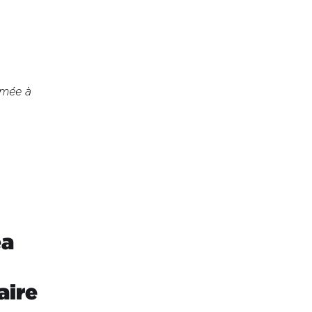
rmée à
ea
aire