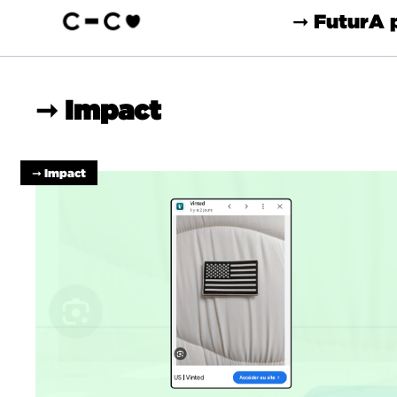
➞ Futur
A 
➞ Impact
➞ Impact