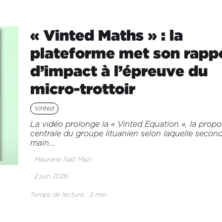
« Vinted Maths » : la
plateforme met son rapp
d’impact à l’épreuve du
micro-trottoir
Vinted
La vidéo prolonge la « Vinted Equation », la propo
centrale du groupe lituanien selon laquelle secon
main...
Maurane Nait Mazi
2 juin 2026
Temps de lecture : 2 min