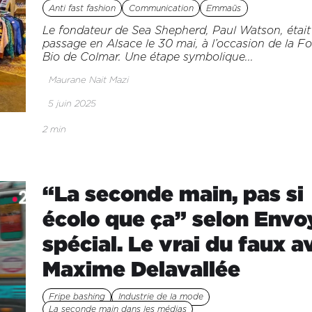
Anti fast fashion
Communication
Emmaüs
Le fondateur de Sea Shepherd, Paul Watson, était
passage en Alsace le 30 mai, à l’occasion de la Fo
Bio de Colmar. Une étape symbolique...
Maurane Nait Mazi
5 juin 2025
2 min
“La seconde main, pas si
écolo que ça” selon Envo
spécial. Le vrai du faux a
Maxime Delavallée
Fripe bashing
Industrie de la mode
La seconde main dans les médias