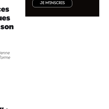
JE M'INSCRIS
ces
ues
 son
nienne
eforme