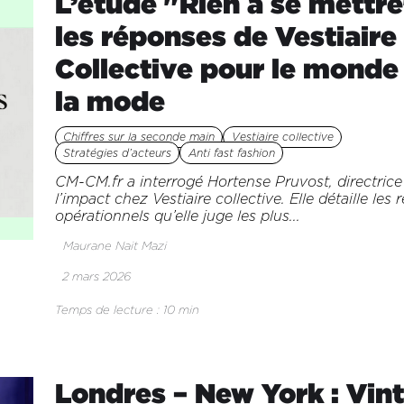
L’étude "Rien à se mettre
les réponses de Vestiaire
Collective pour le monde
la mode
Chiffres sur la seconde main
Vestiaire collective
Stratégies d’acteurs
Anti fast fashion
CM-CM.fr a interrogé Hortense Pruvost, directrice
l’impact chez Vestiaire collective. Elle détaille les 
opérationnels qu’elle juge les plus...
Maurane Nait Mazi
2 mars 2026
Temps de lecture : 10 min
Londres – New York : Vin