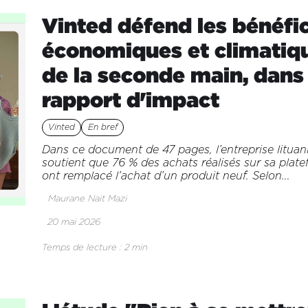
Vinted défend les bénéfi
économiques et climatiq
de la seconde main, dans
rapport d'impact
Vinted
En bref
Dans ce document de 47 pages, l’entreprise litua
soutient que 76 % des achats réalisés sur sa plat
ont remplacé l’achat d’un produit neuf. Selon...
Maurane Nait Mazi
20 mai 2026
Temps de lecture : 2 min