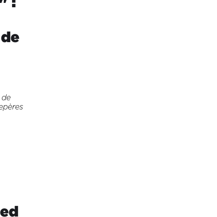
" :
 de
 de
repères
ted