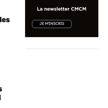
La newsletter CMCM
les
JE M'INSCRIS
s
i