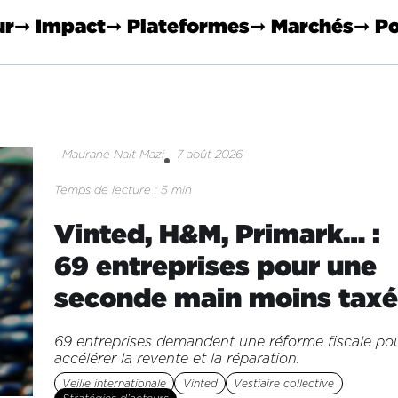
ur
➞ Impact
➞ Plateformes
➞ Marchés
➞ Po
Maurane Nait Mazi
7 août 2026
Temps de lecture : 5 min
Vinted, H&M, Primark… :
69 entreprises pour une
seconde main moins tax
69 entreprises demandent une réforme fiscale po
accélérer la revente et la réparation.
Veille internationale
Vinted
Vestiaire collective