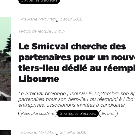
Stratégies d’acteurs
Maurane Nait Mazi
3 août 2026
Temps de lecture : 2 min
Le Smicval cherche des
partenaires pour un nou
tiers-lieu dédié au réempl
Libourne
Le Smicval prolonge jusqu'au 15 septembre son a
partenaires pour son tiers-lieu du réemploi à Libo
entreprises, associations invitées à candidater.
Réemploi solidaire
Stratégies d’acteurs
En bref
Maurane Nait Mazi
24 juillet 2026