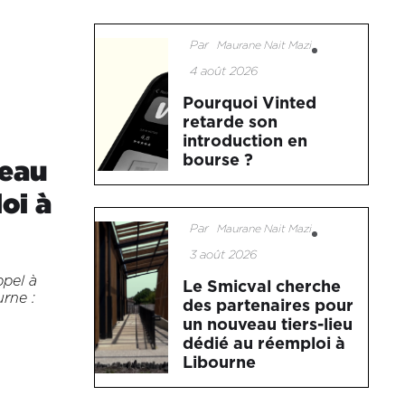
Par
Maurane Nait Mazi
4 août 2026
Pourquoi Vinted
retarde son
introduction en
bourse ?
veau
oi à
Par
Maurane Nait Mazi
3 août 2026
ppel à
Le Smicval cherche
urne :
des partenaires pour
un nouveau tiers-lieu
dédié au réemploi à
Libourne