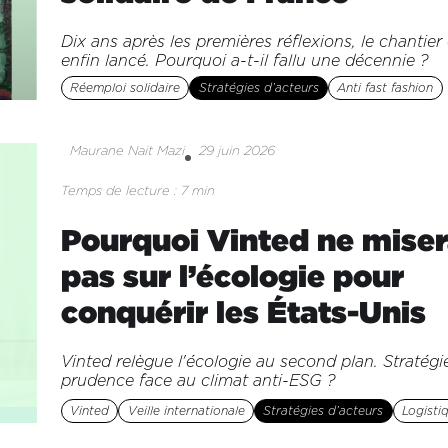
Dix ans après les premières réflexions, le chantier 
enfin lancé. Pourquoi a-t-il fallu une décennie ?
Réemploi solidaire
Stratégies d’acteurs
Anti fast fashion
Maurane Nait Mazi
29 juin 2026
Temps de lecture : 7 min
Pourquoi Vinted ne mise
pas sur l’écologie pour
conquérir les États-Unis
Vinted relègue l'écologie au second plan. Stratégi
prudence face au climat anti-ESG ?
Vinted
Veille internationale
Stratégies d’acteurs
Logisti