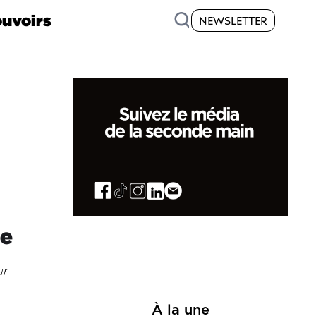
uvoirs
NEWSLETTER
ée
ur
À la une