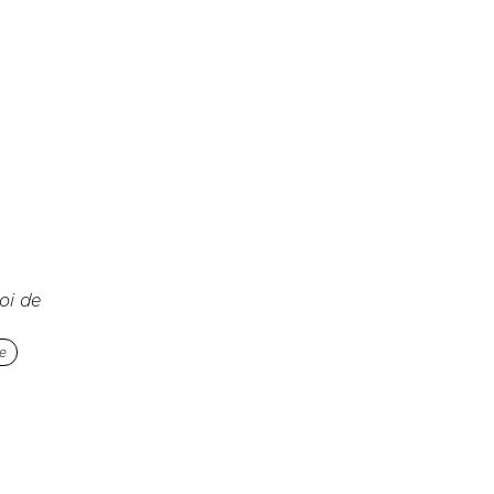
oi de
le