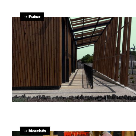
➞ Futur
➞ Marchés