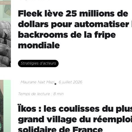
Fleek lève 25 millions de
dollars pour automatiser 
backrooms de la fripe
mondiale
Stratégies d’acteurs
Maurane Nait Mazi
6 juillet 2026
Temps de lecture : 8 min
Ïkos : les coulisses du plu
grand village du réemplo
solidaire de France