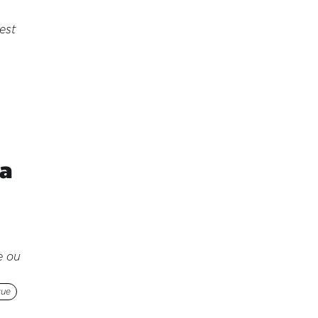
est
ra
e ou
que