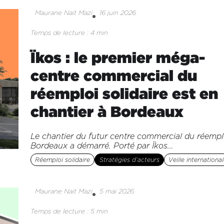
Maurane Nait Mazi
16 juin 2026
Temps de lecture : 4 min
Ïkos : le premier méga-
centre commercial du
réemploi solidaire est en
chantier à Bordeaux
Le chantier du futur centre commercial du réempl
Bordeaux a démarré. Porté par Ïkos...
Réemploi solidaire
Stratégies d’acteurs
Veille internationa
Maurane Nait Mazi
5 mai 2026
Temps de lecture : 5 min