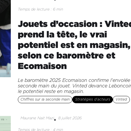
Temps de lecture : 6 min
Jouets d’occasion : Vinte
prend la tête, le vrai
potentiel est en magasin,
selon ce baromètre et
Ecomaison
Le baromètre 2025 Ecomaison confirme l'envolée 
seconde main du jouet. Vinted devance Leboncoi
le potentiel reste en magasin.
Chiffres sur la seconde main
Stratégies d’acteurs
Vinted
Maurane Nait Mazi
8 juillet 2026
Temps de lecture : 4 min