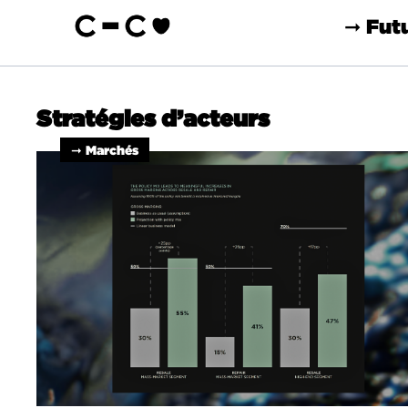
➞ Fut
Stratégies d’acteurs
➞ Marchés