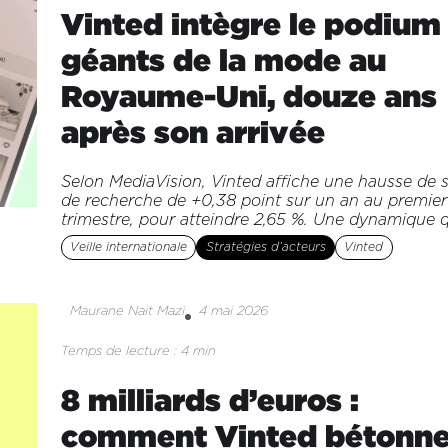
Vinted intègre le podium
géants de la mode au
Royaume-Uni, douze ans
après son arrivée
Selon MediaVision, Vinted affiche une hausse de s
de recherche de +0,38 point sur un an au premier
trimestre, pour atteindre 2,65 %. Une dynamique qu
Veille internationale
Stratégies d’acteurs
Vinted
Maurane Nait Mazi
4 mai 2026
Temps de lecture : 4 min
8 milliards d’euros :
comment Vinted bétonn