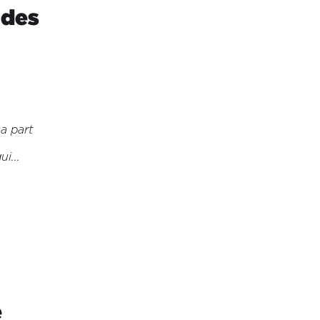
 des
a part
i...
e