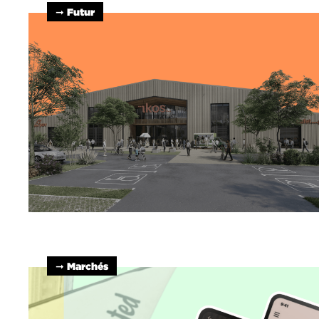
➞ Futur
➞ Marchés