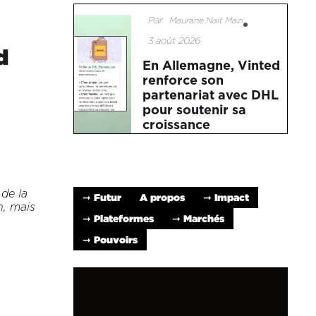
Par
Maurane Nait Mazi
3 août 2026
d
En Allemagne, Vinted
renforce son
partenariat avec DHL
pour soutenir sa
croissance
de la
➞ Futur
A propos
➞ Impact
n, mais
➞ Plateformes
➞ Marchés
➞ Pouvoirs