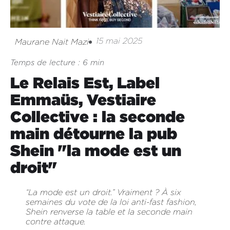
15 mai 2025
Maurane Nait Mazi
Temps de lecture : 6 min
Le Relais Est, Label
Emmaüs, Vestiaire
Collective : la seconde
main détourne la pub
Shein "la mode est un
droit"
“La mode est un droit.” Vraiment ? À six
semaines du vote de la loi anti-fast fashion,
Shein renverse la table et la seconde main
contre attaque.