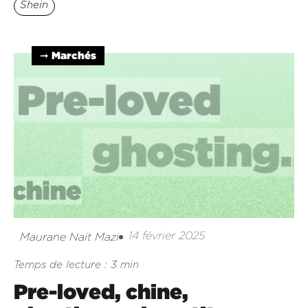
Shein
➞ Marchés
14 février 2025
Maurane Nait Mazi
Temps de lecture : 3 min
Pre-loved, chine,