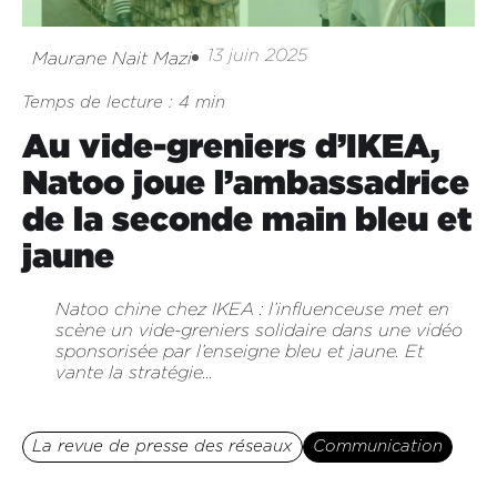
13 juin 2025
Maurane Nait Mazi
Temps de lecture : 4 min
Au vide-greniers d’IKEA,
Natoo joue l’ambassadrice
de la seconde main bleu et
jaune
Natoo chine chez IKEA : l’influenceuse met en
scène un vide-greniers solidaire dans une vidéo
sponsorisée par l’enseigne bleu et jaune. Et
vante la stratégie...
La revue de presse des réseaux
Communication