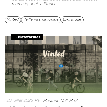
marchés, dont la France.
Vinted
Veille internationale
Logistique
➞ Plateformes
20 juillet 2026
Par
Maurane Nait Mazi