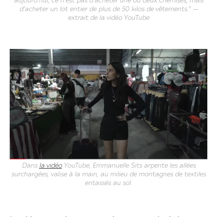
aujourd'hui, ce n'est pas d'acheter une ou deux chemises, mais
d'acheter un lot entier de plus de 50 kilos de vêtements." —
extrait de la vidéo YouTube
Dans
la vidéo
YouTube, Emmanuelle Sits arpente les allées
surchargées, valise à la main, au milieu de montagnes de textiles
entassés au sol.