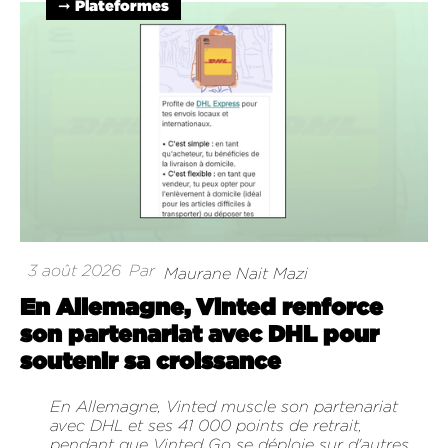
➞ Plateformes
3 août 2026
Par
Maurane Nait Mazi
En Allemagne, Vinted renforce
son partenariat avec DHL pour
soutenir sa croissance
En Allemagne, Vinted muscle son partenariat
avec DHL et ses 41 000 points de retrait,
pendant que Vinted Go se déploie sur d'autres