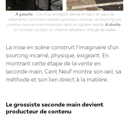
À gauche
: Vue d’un entrepôt dense en bacs et sacs de
vêtements. Le tri est manuel, physique, intense. Le sourcing est
montré comme une immersion dans la matière textile.
À droite
:
Un homme conduit un chariot élévateur chargé de balles.
La mise en scène construit l'imaginaire d'un
sourcing incarné, physique, exigeant. En
montrant cette étape de la vente en
seconde main, Cent Neuf montre son œil, sa
méthode et son lien direct à la matière.
Le grossiste seconde main devient
producteur de contenu