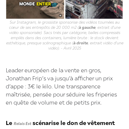
Sur Instagram, le grossiste sponsorise des vidéos tournées au
cœur de ses entrepôts de 20 000 m2 (
à gauche
, extrait d'une
vidéo sponsorisée). Sacs triés par catégorie, balles compressés
empilés dans des containers, lumière brute : le stock devient
esthétique, presque scénographique (
à droite
, extrait vidéo d'une
vidéo). - Avril 2025
Leader européen de la vente en gros,
Jonathan Frip’s va jusqu’à afficher un prix
d’appe : 3€ le kilo. Une transparence
maîtrisée, pensée pour séduire les friperies
en quête de volume et de petits prix.
Le
scénarise le don de vêtement
Relais Est