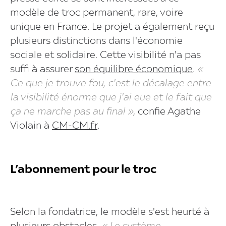
modèle de troc permanent, rare, voire
unique en France. Le projet a également reçu
plusieurs distinctions dans l'économie
sociale et solidaire. Cette visibilité n'a pas
suffi à assurer
son équilibre économique
.
«
Ce que je trouve fou, c'est le décalage entre
la visibilité énorme que j'ai eue et le fait que
ça ne marche pas au final »
, confie Agathe
Violain à
CM-CM.fr
.
L’abonnement pour le troc
Selon la fondatrice, le modèle s'est heurté à