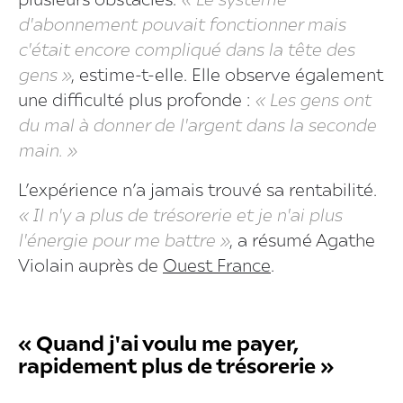
plusieurs obstacles.
« Le système
d'abonnement pouvait fonctionner mais
c'était encore compliqué dans la tête des
gens »
, estime-t-elle. Elle observe également
une difficulté plus profonde :
« Les gens ont
du mal à donner de l'argent dans la seconde
main. »
L’expérience n’a jamais trouvé sa rentabilité.
« Il n'y a plus de trésorerie et je n'ai plus
l'énergie pour me battre »
, a résumé Agathe
Violain auprès de
Ouest France
.
« Quand j'ai voulu me payer,
rapidement plus de trésorerie »