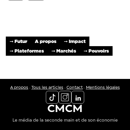
➞ Futur
A propos
➞ Impact
➞ Plateformes
➞ Marchés
➞ Pouvoirs
-
-
-
A propos
Tous les articles
Contact
Mentions légales
CMCM
Le média de la seconde main et de son économie