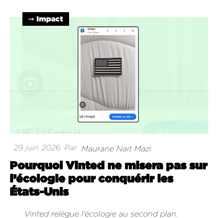
➞ Impact
29 juin 2026
Par
Maurane Nait Mazi
Pourquoi Vinted ne misera pas sur
l’écologie pour conquérir les
États-Unis
Vinted relègue l'écologie au second plan.