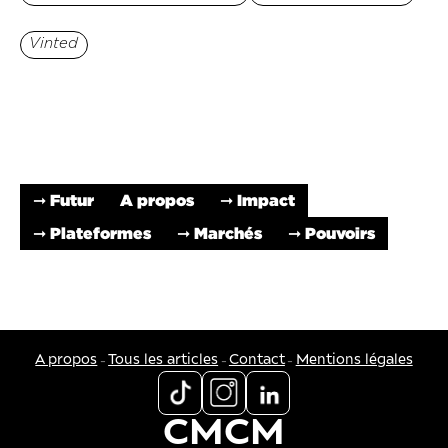
Vinted
➞ Futur
A propos
➞ Impact
➞ Plateformes
➞ Marchés
➞ Pouvoirs
-
-
-
A propos
Tous les articles
Contact
Mentions légales
CMCM