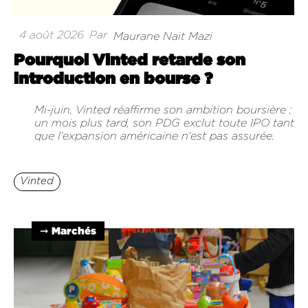
4 août 2026
Par
Maurane Nait Mazi
Pourquoi Vinted retarde son
introduction en bourse ?
Mi-juin, Vinted réaffirme son ambition boursière ;
un mois plus tard, son PDG exclut toute IPO tant
que l'expansion américaine n'est pas assurée.
Vinted
➞ Marchés