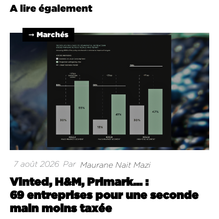
A lire également
➞ Marchés
7 août 2026
Par
Maurane Nait Mazi
Vinted, H&M, Primark… :
69 entreprises pour une seconde
main moins taxée