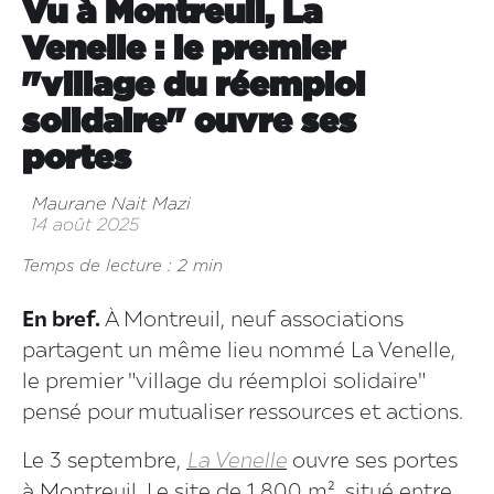
Vu à Montreuil, La
Venelle : le premier
"village du réemploi
solidaire" ouvre ses
portes
Maurane Nait Mazi
14 août 2025
Temps de lecture : 2 min
En bref.
À Montreuil, neuf associations
partagent un même lieu nommé La Venelle,
le premier "village du réemploi solidaire"
pensé pour mutualiser ressources et actions.
Le 3 septembre,
La Venelle
ouvre ses portes
à Montreuil. Le site de 1 800 m², situé entre