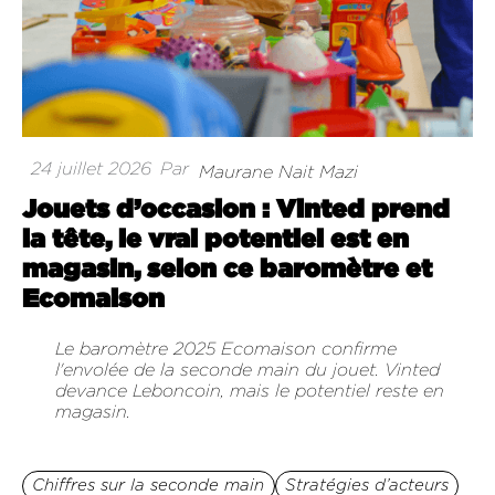
24 juillet 2026
Par
Maurane Nait Mazi
Jouets d’occasion : Vinted prend
la tête, le vrai potentiel est en
magasin, selon ce baromètre et
Ecomaison
Le baromètre 2025 Ecomaison confirme
l'envolée de la seconde main du jouet. Vinted
devance Leboncoin, mais le potentiel reste en
magasin.
Chiffres sur la seconde main
Stratégies d’acteurs