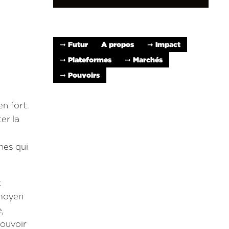
➞ Futur
A propos
➞ Impact
➞ Plateformes
➞ Marchés
➞ Pouvoirs
en fort.
er la
nes qui
t
 moyen
,
pouvoir