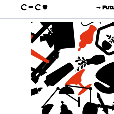
➞ Fut