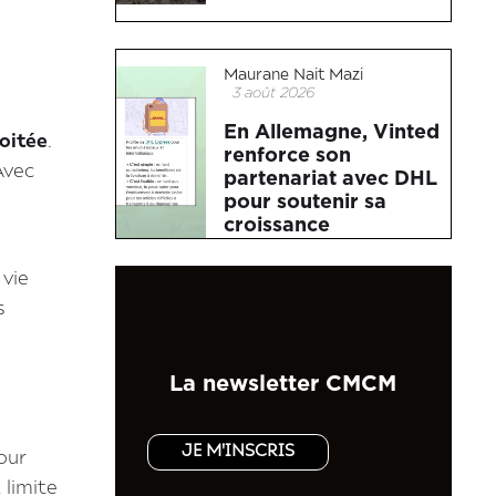
Maurane Nait Mazi
3 août 2026
En Allemagne, Vinted
loitée
.
renforce son
Avec
partenariat avec DHL
pour soutenir sa
croissance
 vie
s
La newsletter CMCM
JE M'INSCRIS
our
 limite