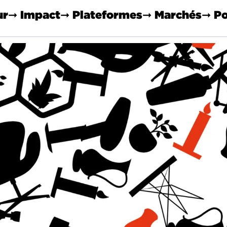
ur
➞ Impact
➞ Plateformes
➞ Marchés
➞ Po