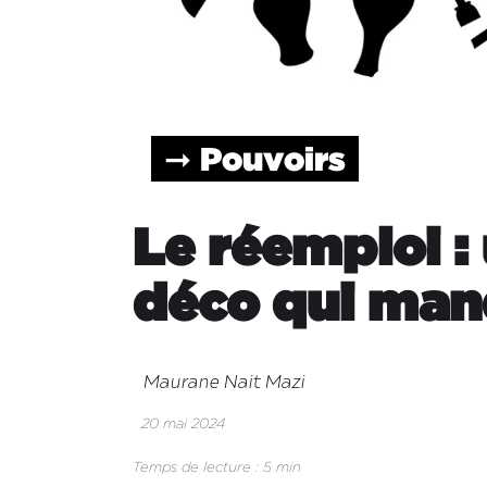
➞ Pouvoirs
Le réemploi : 
déco qui man
Maurane Nait Mazi
20 mai 2024
Temps de lecture : 5 min