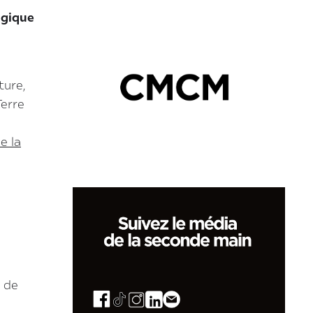
ogique
ture,
Terre
e la
n de