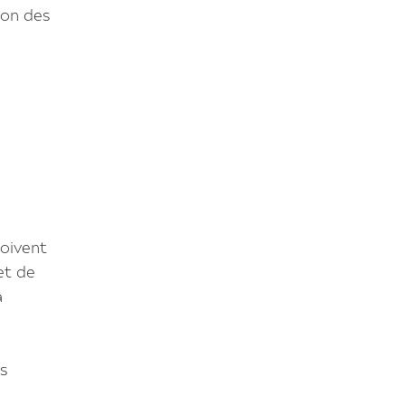
ion des
doivent
et de
a
e
s