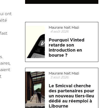
ui ont
lité
Maurane Nait Mazi
4 août 2026
fast
Pourquoi Vinted
retarde son
introduction en
bourse ?
s.
aires,
taient
Maurane Nait Mazi
t
3 août 2026
Le Smicval cherche
des partenaires pour
un nouveau tiers-lieu
dédié au réemploi à
Libourne