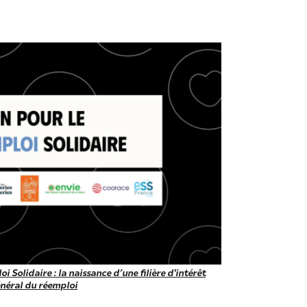
i Solidaire : la naissance d’une filière d'intérêt
néral du réemploi