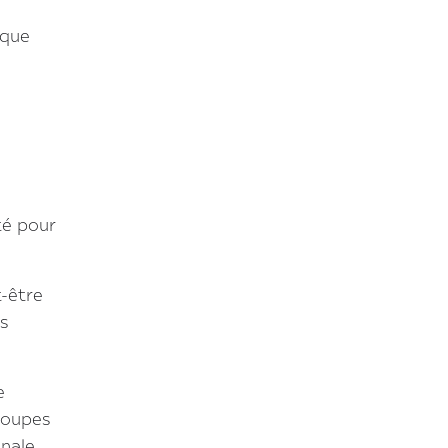
ique
té pour
t-être
s
e
groupes
onale