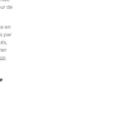
œur de
te en
s par
és,
her
son
e