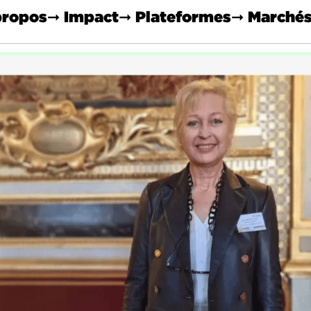
propos
➞ Impact
➞ Plateformes
➞ Marché