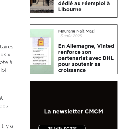
dédié au réemploi à
Libourne
Maurane Nait Mazi
3 août 2026
En Allemagne, Vinted
taires
renforce son
aux »
partenariat avec DHL
vote à
pour soutenir sa
croissance
loi
nt
 des
La newsletter CMCM
Il y a