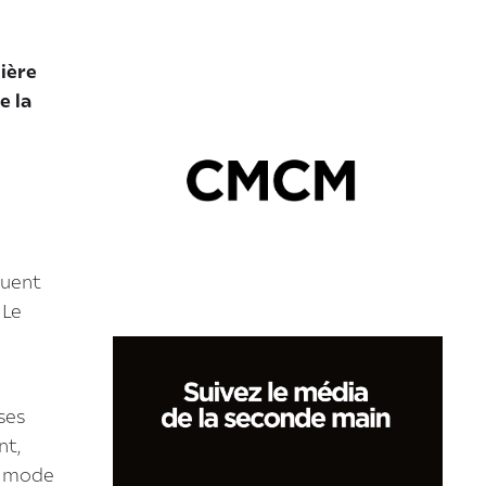
nière
e la
quent
 Le
ses
nt,
a mode