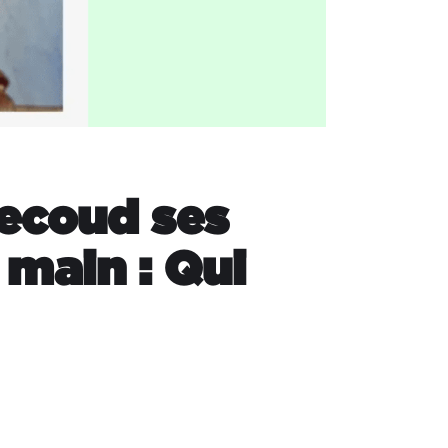
recoud ses
 main : Qui