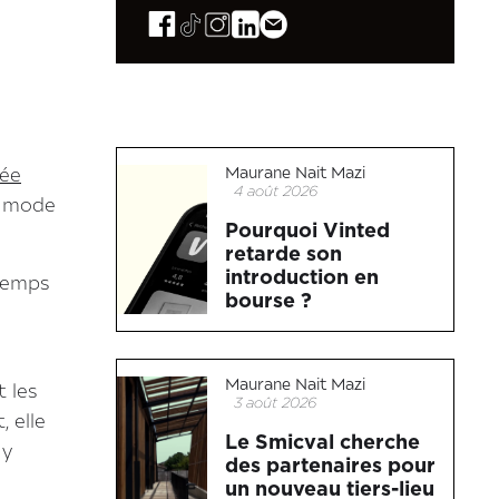
Maurane Nait Mazi
sée
4 août 2026
la mode
Pourquoi Vinted
retarde son
introduction en
 temps
bourse ?
Maurane Nait Mazi
 les
3 août 2026
, elle
Le Smicval cherche
 y
des partenaires pour
un nouveau tiers-lieu