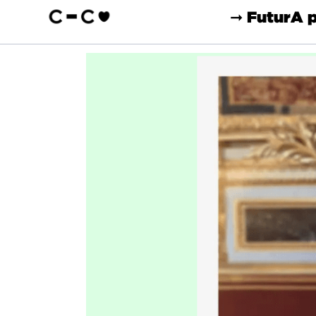
➞ Futur
A 