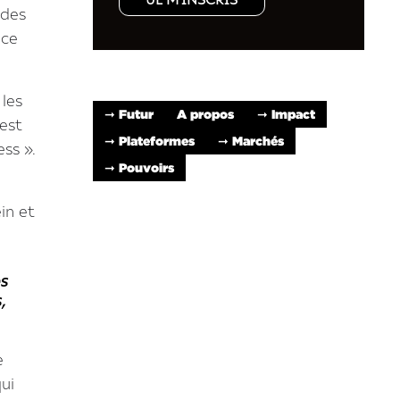
JE M'INSCRIS
 des
ice
 les
➞ Futur
A propos
➞ Impact
’est
➞ Plateformes
➞ Marchés
ess ».
➞ Pouvoirs
in et
es
,
e
qui