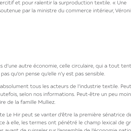
rcitif et pour ralentir la surproduction textile. « Une
 soutenue par la ministre du commerce intérieur, Véron
 d’une autre économie, celle circulaire, qui a tout ten
 pas qu’on pense qu’elle n’y est pas sensible.
é absolument tous les acteurs de l’industrie textile. Peu
utefois, selon nos informations. Peut-être un peu moin
re de la famille Mulliez.
nte Le Hir peut se vanter d’être la première sénatrice d
âce à elle, les termes ont pénétré le champ lexical de 
res avant de ruisseler sur l’ensemble de l’économie nati