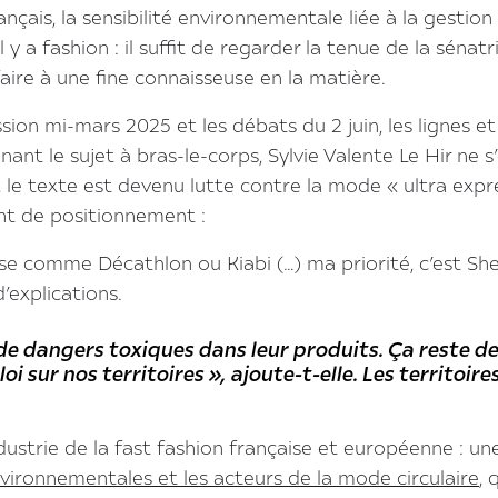
ançais, la sensibilité environnementale liée à la gestion
 il y a fashion : il suffit de regarder la tenue de la sénatr
re à une fine connaisseuse en la matière.
on mi-mars 2025 et les débats du 2 juin, les lignes et
nant le sujet à bras-le-corps, Sylvie Valente Le Hir ne s
», le texte est devenu lutte contre la mode « ultra expr
nt de positionnement :
se comme Décathlon ou Kiabi (…) ma priorité, c’est She
d’explications.
 de dangers toxiques dans leur produits. Ça reste d
 sur nos territoires », ajoute-t-elle. Les territoires
dustrie de la fast fashion française et européenne : un
nvironnementales et les acteurs de la mode circulaire
, 