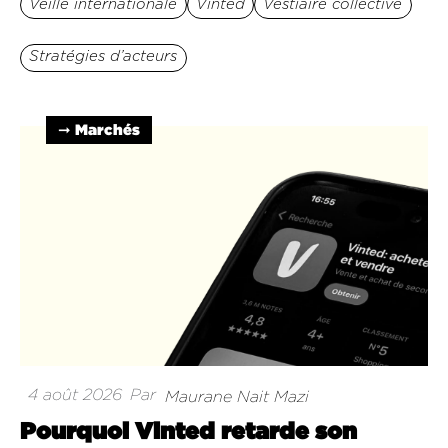
Veille internationale
Vinted
Vestiaire collective
Stratégies d’acteurs
➞ Marchés
4 août 2026
Par
Maurane Nait Mazi
Pourquoi Vinted retarde son