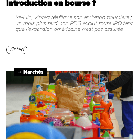
introduction en bourse ?
Mi-juin, Vinted réaffirme son ambition boursière ;
un mois plus tard, son PDG exclut toute IPO tant
que l'expansion américaine n'est pas assurée.
Vinted
➞ Marchés