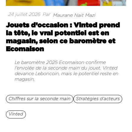
24 juillet 2026
Par
Maurane Nait Mazi
Jouets d’occasion : Vinted prend
la tête, le vrai potentiel est en
magasin, selon ce baromètre et
Ecomaison
Le baromètre 2025 Ecomaison confirme
l'envolée de la seconde main du jouet. Vinted
devance Leboncoin, mais le potentiel reste en
magasin.
Chiffres sur la seconde main
Stratégies d’acteurs
Vinted