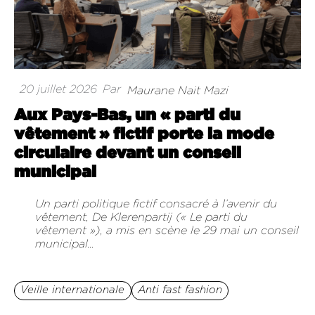
20 juillet 2026
Par
Maurane Nait Mazi
Aux Pays-Bas, un « parti du
vêtement » fictif porte la mode
circulaire devant un conseil
municipal
Un parti politique fictif consacré à l’avenir du
vêtement, De Klerenpartij (« Le parti du
vêtement »), a mis en scène le 29 mai un conseil
municipal...
Veille internationale
Anti fast fashion