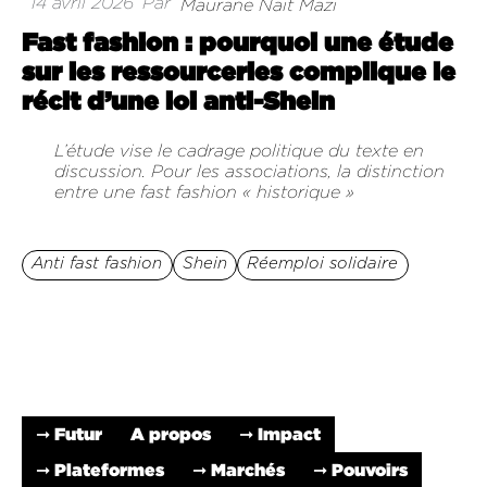
14 avril 2026
Par
Maurane Nait Mazi
Fast fashion : pourquoi une étude
sur les ressourceries complique le
récit d’une loi anti-Shein
L’étude vise le cadrage politique du texte en
discussion. Pour les associations, la distinction
entre une fast fashion « historique »
Anti fast fashion
Shein
Réemploi solidaire
➞ Futur
A propos
➞ Impact
➞ Plateformes
➞ Marchés
➞ Pouvoirs