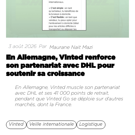
3 août 2026
Par
Maurane Nait Mazi
En Allemagne, Vinted renforce
son partenariat avec DHL pour
soutenir sa croissance
En Allemagne, Vinted muscle son partenariat
avec DHL et ses 41 000 points de retrait,
pendant que Vinted Go se déploie sur d'autres
marchés, dont la France.
Vinted
Veille internationale
Logistique