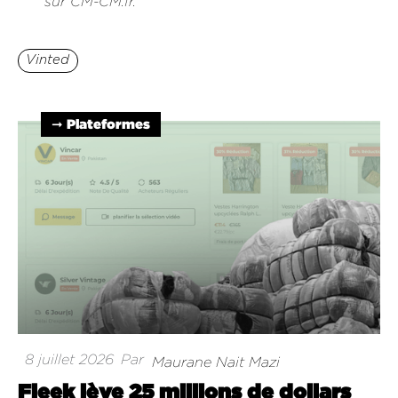
sur CM-CM.fr.
Vinted
➞ Plateformes
8 juillet 2026
Par
Maurane Nait Mazi
Fleek lève 25 millions de dollars