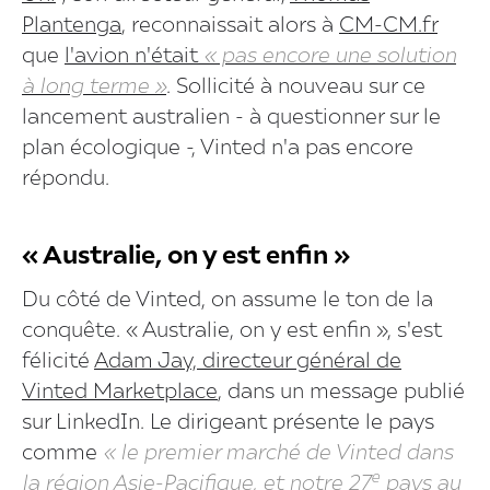
Plantenga
, reconnaissait alors à
CM-CM.fr
que
l'avion n'était
« pas encore une solution
à long terme »
. Sollicité à nouveau sur ce
lancement australien - à questionner sur le
plan écologique -, Vinted n'a pas encore
répondu.
« Australie, on y est enfin »
Du côté de Vinted, on assume le ton de la
conquête. « Australie, on y est enfin », s'est
félicité
Adam Jay, directeur général de
Vinted Marketplace
, dans un message publié
sur LinkedIn. Le dirigeant présente le pays
comme
« le premier marché de Vinted dans
e
la région Asie-Pacifique, et notre 27
pays au