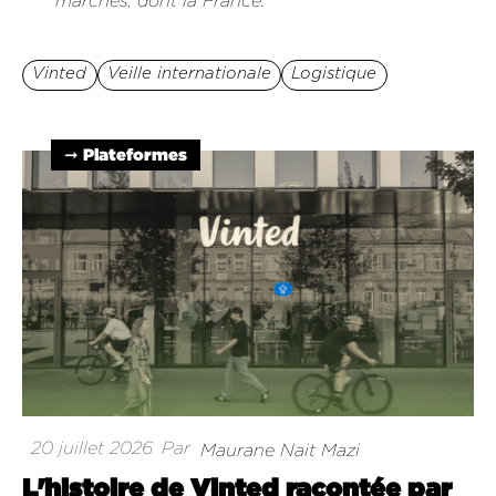
marchés, dont la France.
Vinted
Veille internationale
Logistique
➞ Plateformes
20 juillet 2026
Par
Maurane Nait Mazi
L'histoire de Vinted racontée par