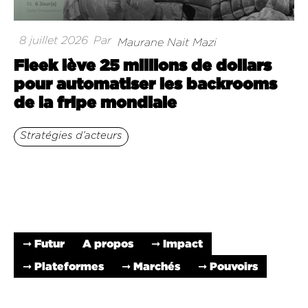
8 juillet 2026
Par
Maurane Nait Mazi
Fleek lève 25 millions de dollars
pour automatiser les backrooms
de la fripe mondiale
Stratégies d’acteurs
➞ Futur
A propos
➞ Impact
➞ Plateformes
➞ Marchés
➞ Pouvoirs