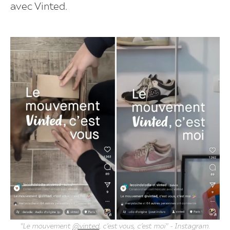
avec Vinted.
"
Le mouvement
@vinted
, c’est vous, c’est moi
" - Instagram.