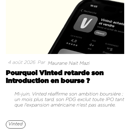
4 août 2026
Par
Maurane Nait Mazi
Pourquoi Vinted retarde son
introduction en bourse ?
Mi-juin, Vinted réaffirme son ambition boursière ;
un mois plus tard, son PDG exclut toute IPO tant
que l'expansion américaine n'est pas assurée.
Vinted