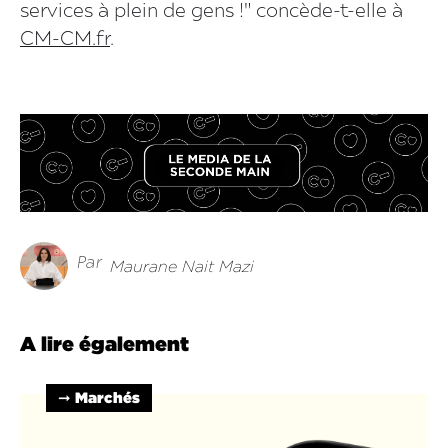
services à plein de gens !" concède-t-elle à
CM-CM.fr
.
Par
Maurane Nait Mazi
A lire également
➞ Marchés