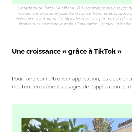
L'interface de Farfouille affiche 121 brocantes dans un rayon d
événement détaille exposants, distance, horaires et propose d'aj
événements autour de lui, filtrer les résultats par date ou dist
étapes sur une même journée. L’innovation : le calcul d’itinéra
Une croissance « grâce à TikTok »
Pour faire connaître leur application, les deux ent
mettent en scène les usages de l’application et d