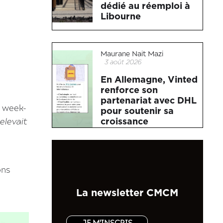
dédié au réemploi à
Libourne
Maurane Nait Mazi
3 août 2026
En Allemagne, Vinted
renforce son
partenariat avec DHL
n week-
pour soutenir sa
croissance
elevait
ons
La newsletter CMCM