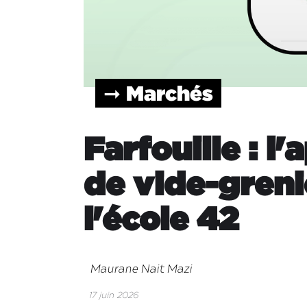
➞ Marchés
Farfouille : l'
de vide-greni
l'école 42
Maurane Nait Mazi
17 juin 2026