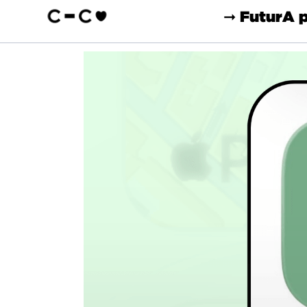
➞ Futur
A 