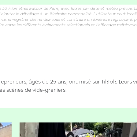
e 30 kilomètres autour de Paris, avec filtres par date et météo prévue. L
outer le déballage à un itinéraire personnalisé. L'utilisateur peut localis
ance, enregistrer des rendez-vous et construire un itinéraire regroupant p
ire entre les différents événements sélectionnés et l’affichage météorolo
repreneurs, âgés de 25 ans, ont misé sur TikTok. Leurs v
es scènes de vide-greniers.