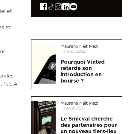
iel et
es et
Maurane Nait Mazi
4 août 2026
ons
Pourquoi Vinted
retarde son
introduction en
nandes
bourse ?
al de A
Maurane Nait Mazi
3 août 2026
Le Smicval cherche
des partenaires pour
un nouveau tiers-lieu