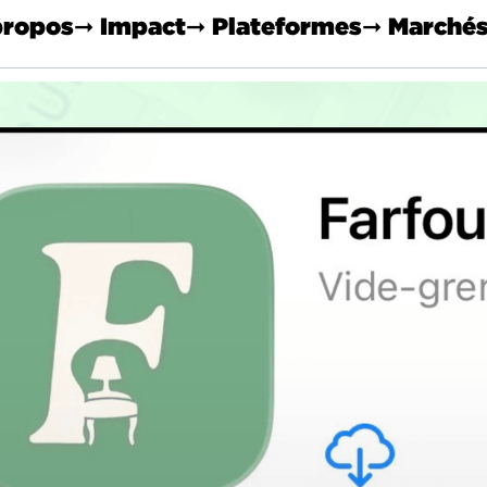
propos
➞ Impact
➞ Plateformes
➞ Marché