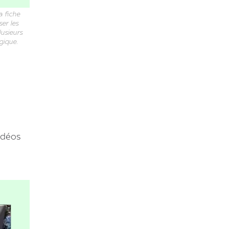
a fiche
er les
lusieurs
gique.
idéos