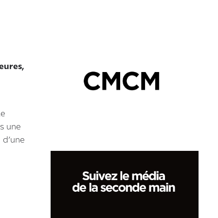
eures,
te
ns une
n d’une