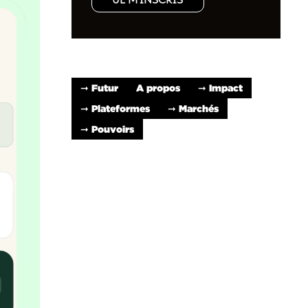
JE M'INSCRIS
➞ Futur
A propos
➞ Impact
➞ Plateformes
➞ Marchés
➞ Pouvoirs