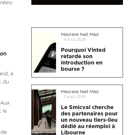
nnées-
Maurane Nait Mazi
4 août 2026
Pourquoi Vinted
ton
retarde son
introduction en
bourse ?
and, à
c du
Maurane Nait Mazi
3 août 2026
 Aux
Le Smicval cherche
 le
des partenaires pour
un nouveau tiers-lieu
dédié au réemploi à
 de
Libourne