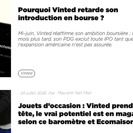
Pourquoi Vinted retarde son
introduction en bourse ?
Mi-juin, Vinted réaffirme son ambition boursière ;
mois plus tard, son PDG exclut toute IPO tant qu
l'expansion américaine n'est pas assurée.
Vinted
Maurane Nait Mazi
24 juillet 2026
Par
Jouets d’occasion : Vinted prend
tête, le vrai potentiel est en mag
selon ce baromètre et Ecomaiso