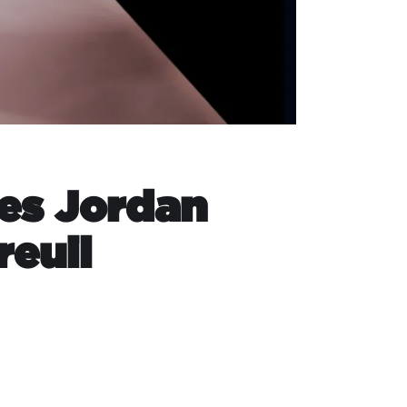
des Jordan
reuil