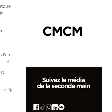
itz se
in,
la
 d’un
t-il.
est
ts déjà