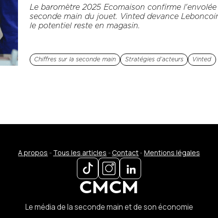
Le baromètre 2025 Ecomaison confirme l'envolée 
seconde main du jouet. Vinted devance Leboncoi
le potentiel reste en magasin.
Chiffres sur la seconde main
Stratégies d’acteurs
Vinted
A propos
-
Tous les articles
-
Contact
-
Mentions légales
CMCM
Le média de la seconde main et de son économie