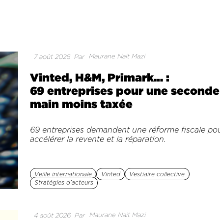
Maurane Nait Mazi
7 août 2026
Par
Vinted, H&M, Primark… :
69 entreprises pour une seconde
main moins taxée
69 entreprises demandent une réforme fiscale po
accélérer la revente et la réparation.
Veille internationale
Vinted
Vestiaire collective
Stratégies d’acteurs
Maurane Nait Mazi
4 août 2026
Par