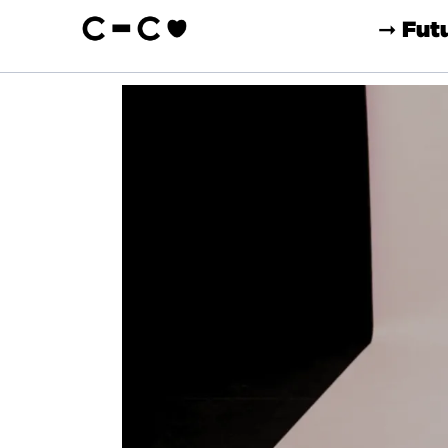
➞ Fut