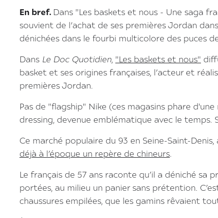
En bref.
Dans "Les baskets et nous - Une saga fra
souvient de l’achat de ses premières Jordan dans
dénichées dans le fourbi multicolore des puces d
Dans
Le
Doc Quotidien
,
"Les baskets et nous"
diff
basket et ses origines françaises, l’acteur et réal
premières Jordan.
Pas de "flagship" Nike (ces magasins phare d'une 
dressing, devenue emblématique avec le temps. Ses
Ce marché populaire du 93 en Seine-Saint-Denis,
déjà à l’époque un repère de chineurs
.
Le français de 57 ans raconte qu’il a déniché sa 
portées, au milieu un panier sans prétention. C’est
chaussures empilées, que les gamins rêvaient tou