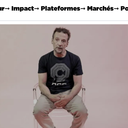
ur
➞ Impact
➞ Plateformes
➞ Marchés
➞ Po