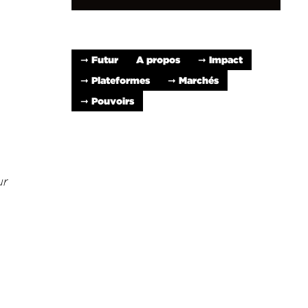
➞ Futur
A propos
➞ Impact
➞ Plateformes
➞ Marchés
➞ Pouvoirs
ur