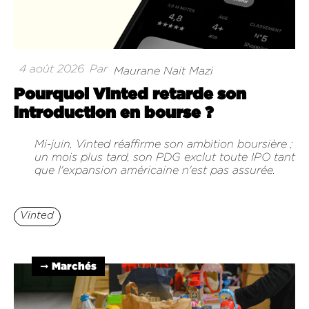
4 août 2026
Par
Maurane Nait Mazi
Pourquoi Vinted retarde son
introduction en bourse ?
Mi-juin, Vinted réaffirme son ambition boursière ;
un mois plus tard, son PDG exclut toute IPO tant
que l'expansion américaine n'est pas assurée.
Vinted
➞ Marchés