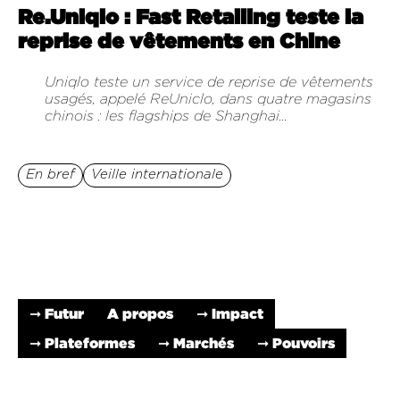
Re.Uniqlo : Fast Retailing teste la
reprise de vêtements en Chine
Uniqlo teste un service de reprise de vêtements
usagés, appelé ReUniclo, dans quatre magasins
chinois : les flagships de Shanghai...
En bref
Veille internationale
➞ Futur
A propos
➞ Impact
➞ Plateformes
➞ Marchés
➞ Pouvoirs