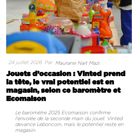
24 juillet 2026
Par
Maurane Nait Mazi
Jouets d’occasion : Vinted prend
la tête, le vrai potentiel est en
magasin, selon ce baromètre et
Ecomaison
Le baromètre 2025 Ecomaison confirme
l'envolée de la seconde main du jouet. Vinted
devance Leboncoin, mais le potentiel reste en
magasin.