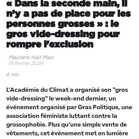
« Dans la seconde main, il
n’y a pas de place pour les
personnes grosses » : le
gros vide-dressing pour
rompre l'exclusion
Maurane Nait Mazi
19 février 2024
4 min
L'Académie du Climat a organisé son "gros
vide-dressing" le week-end dernier, un
événement organisé par Gras Politique, une
association féministe luttant contre la
grossophobie. Plus qu'une simple vente de
vêtements, cet événement met en lumière