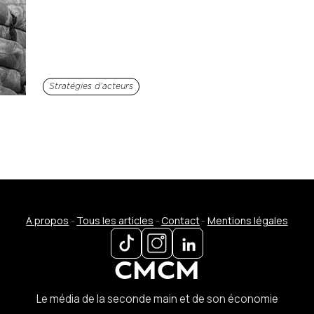
Stratégies d’acteurs
A propos
-
Tous les articles
-
Contact
-
Mentions légales
CMCM
Le média de la seconde main et de son économie