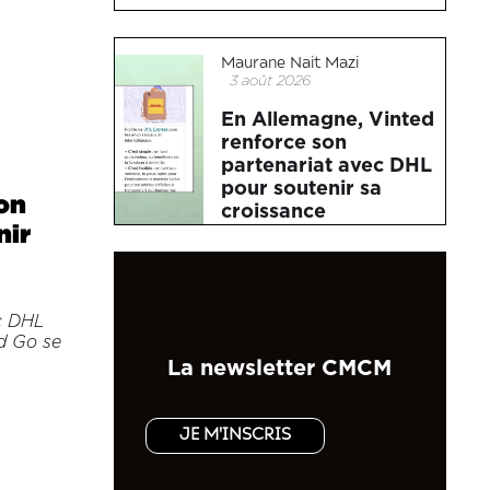
Maurane Nait Mazi
3 août 2026
En Allemagne, Vinted
renforce son
partenariat avec DHL
pour soutenir sa
on
croissance
nir
c DHL
ed Go se
La newsletter CMCM
JE M'INSCRIS