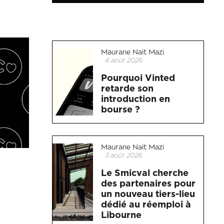
Maurane Nait Mazi
4 août 2026
Pourquoi Vinted
retarde son
introduction en
bourse ?
Maurane Nait Mazi
3 août 2026
Le Smicval cherche
des partenaires pour
un nouveau tiers-lieu
dédié au réemploi à
Libourne