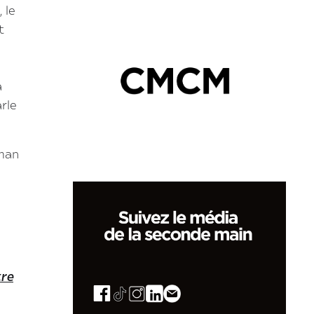
 le
t
e
a
arle
dman
tre