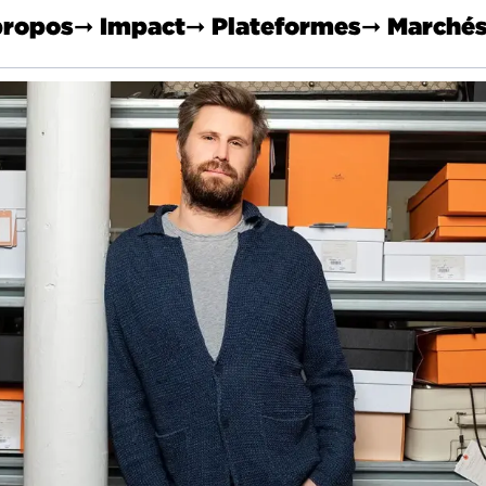
propos
➞ Impact
➞ Plateformes
➞ Marché