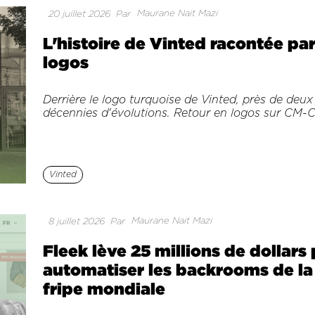
Maurane Nait Mazi
20 juillet 2026
Par
L'histoire de Vinted racontée par
logos
Derrière le logo turquoise de Vinted, près de deux
décennies d'évolutions. Retour en logos sur CM-C
Vinted
Maurane Nait Mazi
8 juillet 2026
Par
Fleek lève 25 millions de dollars
automatiser les backrooms de la
fripe mondiale