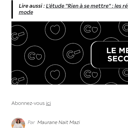
Lire aussi :
L’étude "Rien à se mettre" : les 
mode
Abonnez-vous
ici
Par
Maurane Nait Mazi