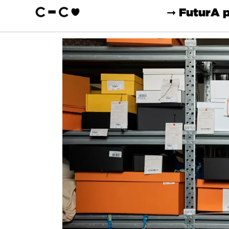
➞ Futur
A 