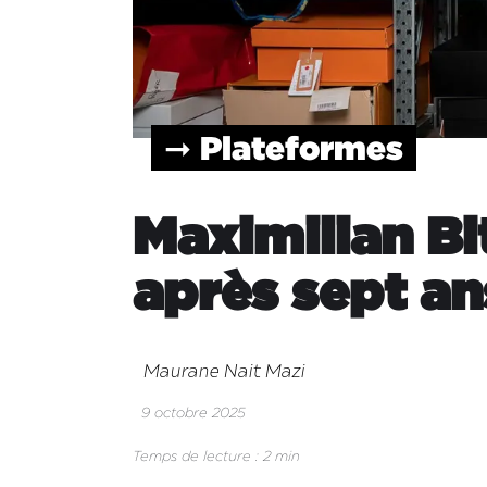
➞ Plateformes
Maximilian Bit
après sept an
Maurane Nait Mazi
9 octobre 2025
Temps de lecture : 2 min