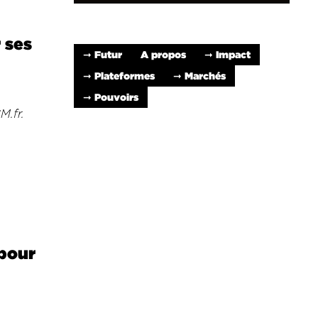
 ses
➞ Futur
A propos
➞ Impact
➞ Plateformes
➞ Marchés
➞ Pouvoirs
M.fr.
 pour