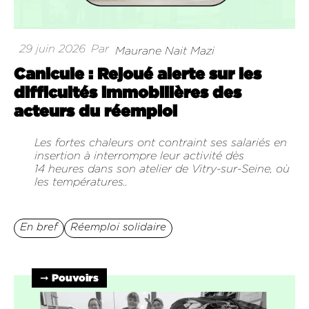
29 juin 2026
Par
Maurane Nait Mazi
Canicule : Rejoué alerte sur les
difficultés immobilières des
acteurs du réemploi
Les fortes chaleurs ont contraint ses salariés en
insertion à interrompre leur activité dès
14 heures dans son atelier de Vitry-sur-Seine, où
les températures..
En bref
Réemploi solidaire
➞ Pouvoirs