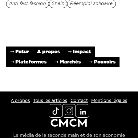
Anti fast fashion
Shein
Réemploi solidaire
➞ Futur
A propos
➞ Impact
➞ Plateformes
➞ Marchés
➞ Pouvoirs
-
-
-
A propos
Tous les articles
Contact
Mentions légales
CMCM
Le média de la seconde main et de son économie