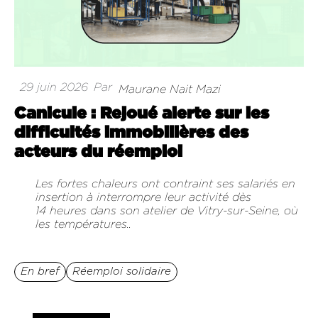
29 juin 2026
Par
Maurane Nait Mazi
Canicule : Rejoué alerte sur les
difficultés immobilières des
acteurs du réemploi
Les fortes chaleurs ont contraint ses salariés en
insertion à interrompre leur activité dès
14 heures dans son atelier de Vitry-sur-Seine, où
les températures..
En bref
Réemploi solidaire