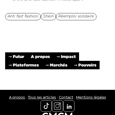
Anti fast fashion
Shein
Réemploi solidaire
➞ Futur
A propos
➞ Impact
➞ Plateformes
➞ Marchés
➞ Pouvoirs
-
-
-
A propos
Tous les articles
Contact
Mentions légales