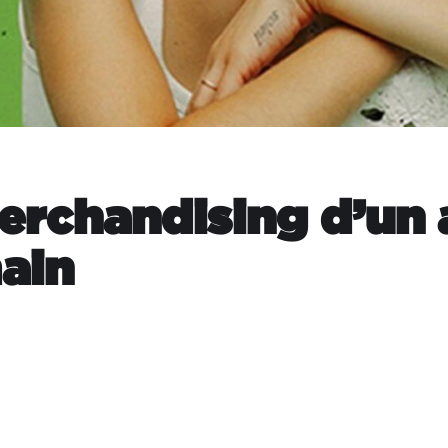
erchandising d’un
ain