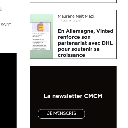
à
Maurane Nait Mazi
s
3 août 2026
s sont
En Allemagne, Vinted
renforce son
partenariat avec DHL
pour soutenir sa
croissance
La newsletter CMCM
JE M'INSCRIS