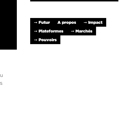
➞ Futur
A propos
➞ Impact
➞ Plateformes
➞ Marchés
➞ Pouvoirs
du
s