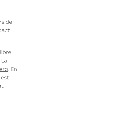
rs de
pact
libre
 La
éro
. En
 est
et