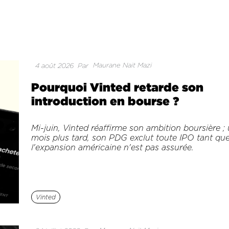
Maurane Nait Mazi
4 août 2026
Par
Pourquoi Vinted retarde son
introduction en bourse ?
Mi-juin, Vinted réaffirme son ambition boursière ;
mois plus tard, son PDG exclut toute IPO tant qu
l'expansion américaine n'est pas assurée.
Vinted