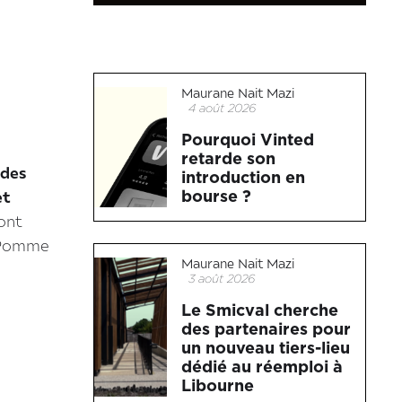
Maurane Nait Mazi
4 août 2026
Pourquoi Vinted
retarde son
 des
introduction en
bourse ?
et
 ont
 Pomme
Maurane Nait Mazi
3 août 2026
Le Smicval cherche
des partenaires pour
un nouveau tiers-lieu
dédié au réemploi à
Libourne