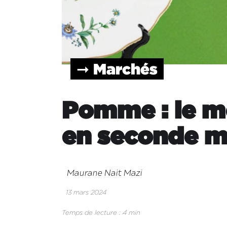
➞ Marchés
Pomme : le m
en seconde m
Maurane Nait Mazi
13 mars 2024
Temps de lecture : 4 min