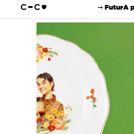
➞ Futur
A 