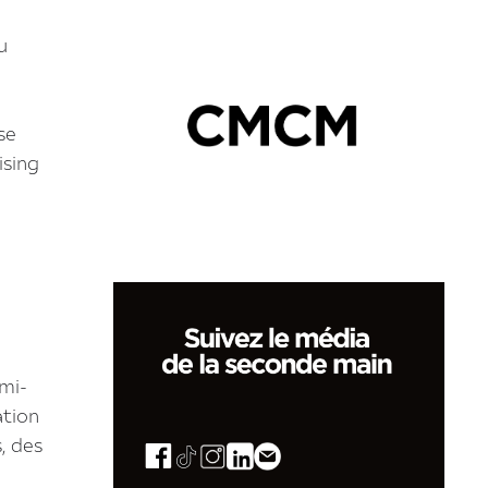
u
se
ising
 mi-
ation
, des