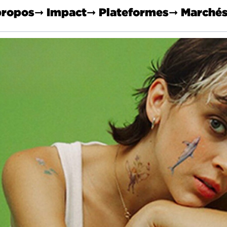
propos
➞ Impact
➞ Plateformes
➞ Marché