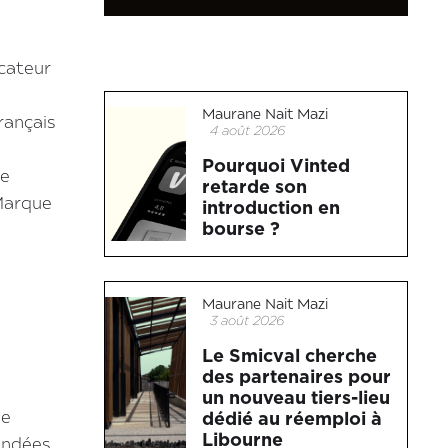
icateur
Maurane Nait Mazi
rançais
4 août 2026
Pourquoi Vinted
de
retarde son
"Marque
introduction en
bourse ?
Maurane Nait Mazi
3 août 2026
Le Smicval cherche
des partenaires pour
un nouveau tiers-lieu
me
dédié au réemploi à
Libourne
fondées