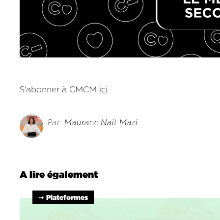
S'abonner à CMCM
ici
Par
Maurane Nait Mazi
A lire également
➞ Plateformes