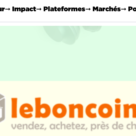
ur
➞ Impact
➞ Plateformes
➞ Marchés
➞ Po