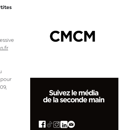
tites
essive
n.fr
u
 pour
09,