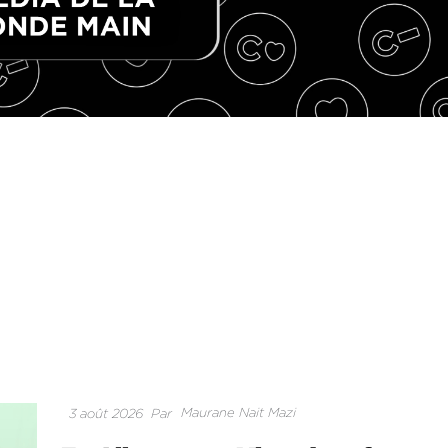
Maurane Nait Mazi
3 août 2026
Par