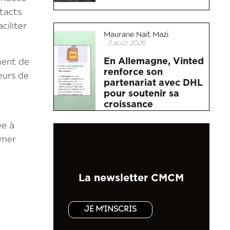
ntacts
ciliter
Maurane Nait Mazi
3 août 2026
En Allemagne, Vinted
ment de
renforce son
eurs de
partenariat avec DHL
pour soutenir sa
croissance
ée à
umer
La newsletter CMCM
JE M'INSCRIS