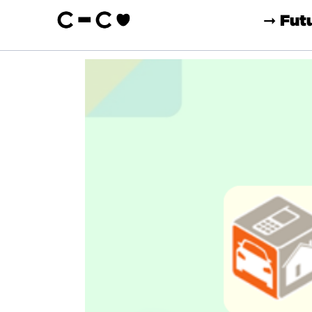
➞ Fut