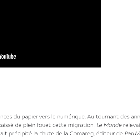
nnonces du papier vers le numérique. Au tournant des an
aissé de plein fouet cette migration.
Le Monde
relevai
vait précipité la chute de la Comareg, éditeur de
ParuV