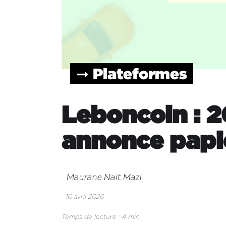
➞ Plateformes
Leboncoin : 20
annonce papi
Maurane Nait Mazi
16 avril 2026
Temps de lecture : 4 min