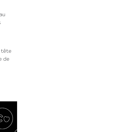
 au
s
 tête
e de