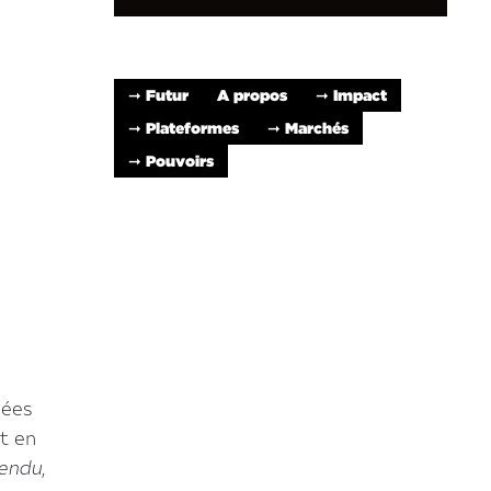
➞ Futur
A propos
➞ Impact
➞ Plateformes
➞ Marchés
➞ Pouvoirs
nées
t en
endu
,