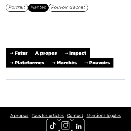
Portrait
Nantes
Pouvoir d'achat
➞ Futur
A propos
➞ Impact
➞ Plateformes
➞ Marchés
➞ Pouvoirs
-
-
-
A propos
Tous les articles
Contact
Mentions légales