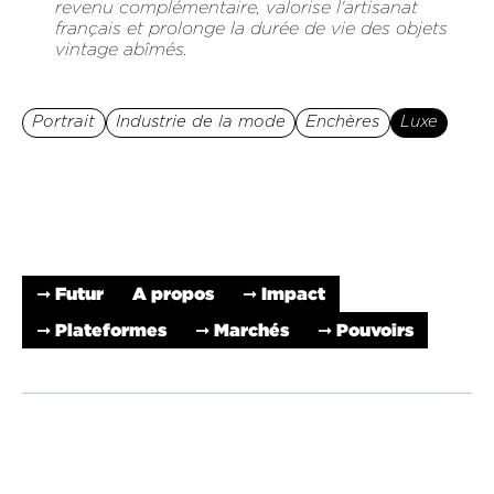
revenu complémentaire, valorise l'artisanat
français et prolonge la durée de vie des objets
vintage abîmés.
Portrait
Industrie de la mode
Enchères
Luxe
➞ Futur
A propos
➞ Impact
➞ Plateformes
➞ Marchés
➞ Pouvoirs