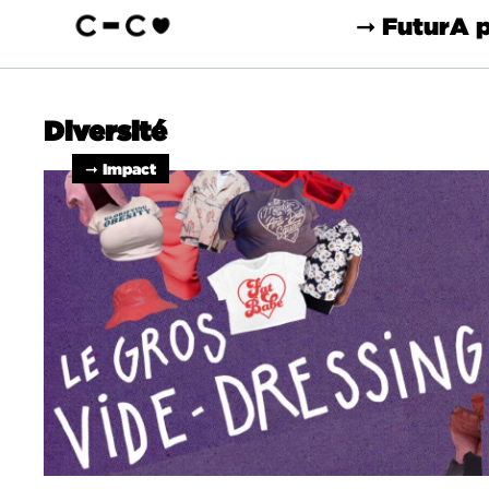
➞ Futur
A 
Diversité
➞ Impact