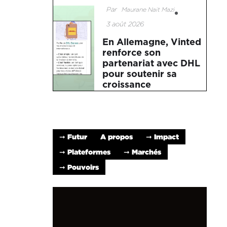
Par
Maurane Nait Mazi
3 août 2026
En Allemagne, Vinted
renforce son
partenariat avec DHL
pour soutenir sa
croissance
➞ Futur
A propos
➞ Impact
➞ Plateformes
➞ Marchés
➞ Pouvoirs