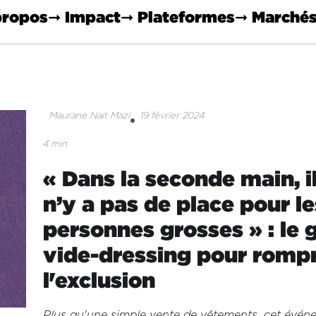
propos
➞ Impact
➞ Plateformes
➞ Marché
Maurane Nait Mazi
19 février 2024
4 min
« Dans la seconde main, i
n’y a pas de place pour le
personnes grosses » : le 
vide-dressing pour romp
l'exclusion
Plus qu'une simple vente de vêtements, cet évén