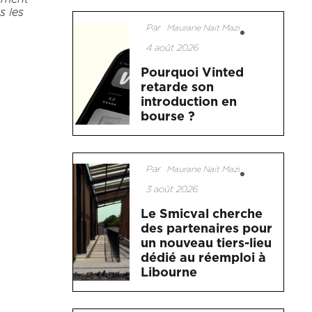
s les
Par
Maurane Nait Mazi
4 août 2026
Pourquoi Vinted
retarde son
introduction en
bourse ?
Par
Maurane Nait Mazi
3 août 2026
Le Smicval cherche
des partenaires pour
un nouveau tiers-lieu
dédié au réemploi à
Libourne