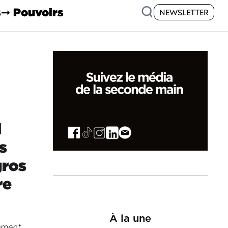
s
➞ Pouvoirs
NEWSLETTER
l
s
gros
re
À la une
ement