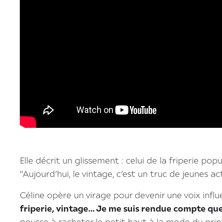
Elle décrit un glissement : celui de la friperie pop
"Aujourd’hui, le vintage, c’est un truc de jeunes ac
Céline opère un virage pour devenir une voix influ
friperie, vintage… Je me suis rendue compte que 