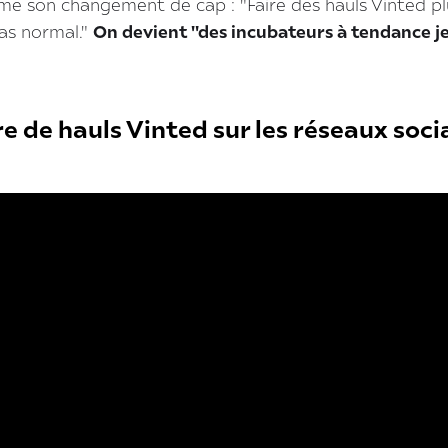
ume son changement de cap : "Faire des hauls Vinted pl
pas normal."
On devient "des incubateurs à tendance j
e de hauls Vinted sur les réseaux soci