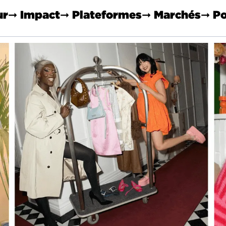
ur
➞ Impact
➞ Plateformes
➞ Marchés
➞ Po