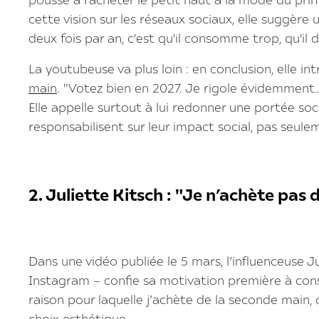
pousse à racheter le petit haut à la mode du print
cette vision sur les réseaux sociaux, elle suggère u
deux fois par an, c'est qu'il consomme trop, qu'il 
La youtubeuse va plus loin : en conclusion, elle in
main
. "Votez bien en 2027. Je rigole évidemment… e
Elle appelle surtout à lui redonner une portée socia
responsabilisent sur leur impact social, pas seule
2. Juliette Kitsch : "Je n’achète pas 
Dans une vidéo publiée le 5 mars, l’influenceuse Ju
Instagram – confie sa motivation première à cons
raison pour laquelle j’achète de la seconde main, c