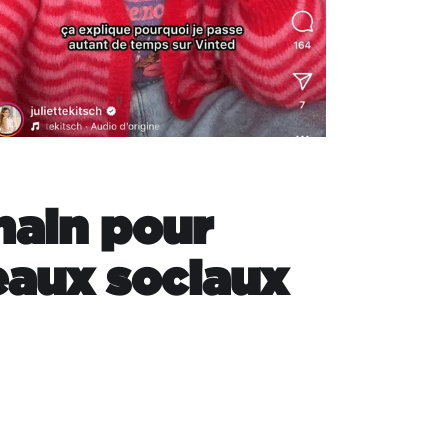
main pour
seaux sociaux