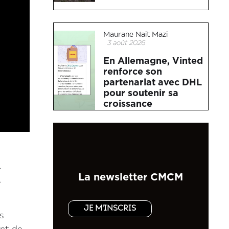
Maurane Nait Mazi
3 août 2026
En Allemagne, Vinted
renforce son
partenariat avec DHL
pour soutenir sa
croissance
.
La newsletter CMCM
.
JE M'INSCRIS
s