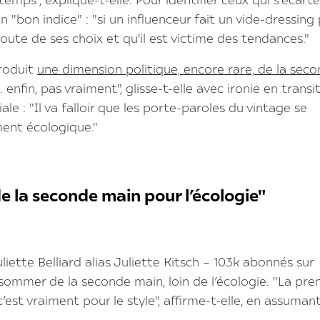
emps", explique-t-elle. Pour identifier ceux qui s'écart
n "bon indice" : "si un influenceur fait un vide-dressing
doute de ses choix et qu'il est victime des tendances."
troduit
une dimension politique, encore rare, de la sec
nfin, pas vraiment", glisse-t-elle avec ironie en transit
le : "Il va falloir que les porte-paroles du vintage se
ment écologique."
de la seconde main pour l’écologie"
liette Belliard alias Juliette Kitsch – 103k abonnés sur
ommer de la seconde main, loin de l’écologie. "La pre
’est vraiment pour le style", affirme-t-elle, en assuman