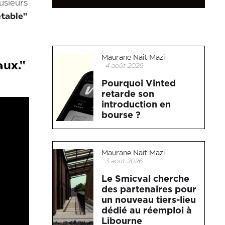
usieurs
etable"
Maurane Nait Mazi
aux."
4 août 2026
Pourquoi Vinted
retarde son
introduction en
bourse ?
Maurane Nait Mazi
3 août 2026
Le Smicval cherche
des partenaires pour
un nouveau tiers-lieu
dédié au réemploi à
Libourne