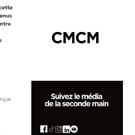
cette
venus
Entre
s
arque