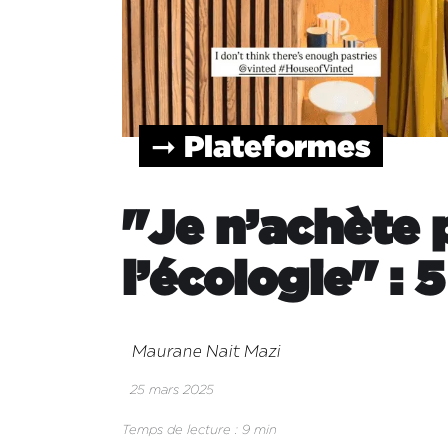
➞ Plateformes
"Je n’achète 
l’écologie" : 
Maurane Nait Mazi
25 mars 2025
Temps de lecture : 9 min