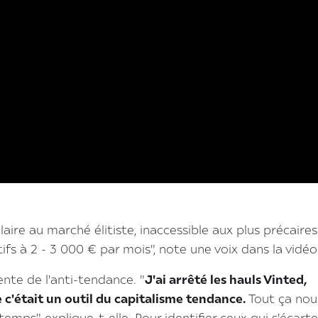
ulaire au marché élitiste, inaccessible aux plus précaires
tifs à 2 - 3 000 € par mois", note une voix dans la vidéo
ente de l'anti-tendance. "
J'ai arrêté les hauls Vinted,
c'était un outil du capitalisme tendance.
Tout ça nou