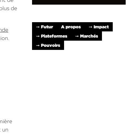
ent de
 plus de
➞ Futur
A propos
➞ Impact
onde
➞ Plateformes
➞ Marchés
ion.
➞ Pouvoirs
mière
t un