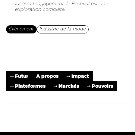
jusqu’à l’engagement, le Festival est une
exploration complète.
Évènement
Industrie de la mode
➞ Futur
A propos
➞ Impact
➞ Plateformes
➞ Marchés
➞ Pouvoirs